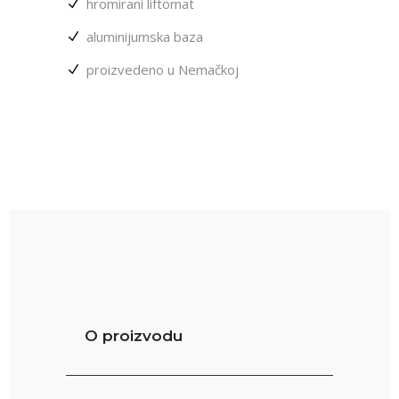
hromirani liftomat
aluminijumska baza
proizvedeno u Nemačkoj
O proizvodu