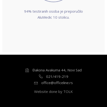
94% testiranih osoba je preporučilo
AluMedic 10 stolicu.
Đakona Avakuma 44, Novi Sad
021/419-219
office@officeline.rs
Website done by TOLK