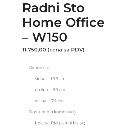
Radni Sto
Home Office
– W150
11.750,00 (cena sa PDV)
Dimenzije
širina – 135 cm
dužina – 60 cm
visina – 74 cm
Dostupno u kombinaciji
bela sa RM (tamni hrast)