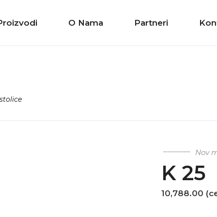
Proizvodi
O Nama
Partneri
Kon
stolice
Nov m
K 25
10,788.00 (c