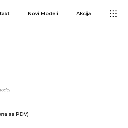
takt
Novi Modeli
Akcija
odel
ena sa PDV)